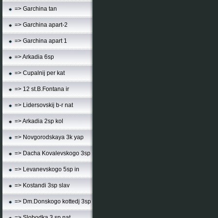
=> Garchina tan
=> Garchina apart-2
=> Garchina apart 1
=> Arkadia 6sp
=> Cupalnij per kat
=> 12 st.B.Fontana ir
=> Lidersovskij b-r nat
=> Arkadia 2sp kol
=> Novgorodskaya 3k yap
=> Dacha Kovalevskogo 3sp
=> Levanevskogo 5sp in
=> Kostandi 3sp slav
=> Dm.Donskogo kottedj 3sp
=> Slobodka 3 sp nat