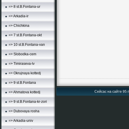
=> 8 st.B.Fontana-ur
=> Arkadia-ir
=> Chichkina
=> 7 st.B.Fontana-okt
=> 10 st.B.Fontana-van
=> Slobodka-cem
=> Timiraseva-lv
=> Okrujnaya kottedj
=> 9 st.B.Fontana
Сейсас на сайте 95 п
=> Ahmatova kottedj
=> 9 st.B.Fontana-kr-zori
=> Dubovaya rosha
=> Arkadia-univ