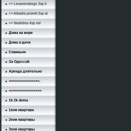
=> Levanevskogo 3sp ir
=> Arkadia posmit 3sp al
=> Nedelina 4sp mir
Дома на море
Дома и дачи
Совиньон
За Одессой
Аренда длительно
===============.
================
1k 2k doma
1ком квартира
2ком квартиры
3ком квартиры