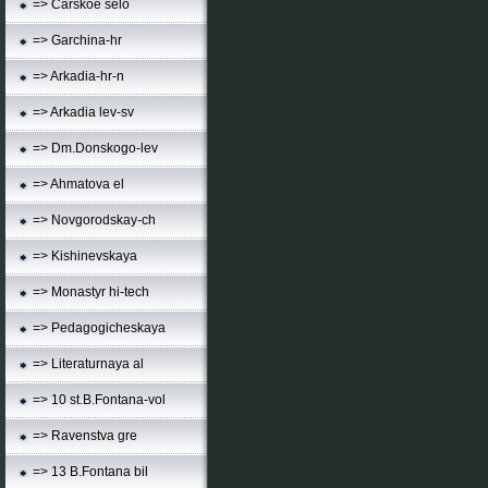
=> Carskoe selo
=> Garchina-hr
=> Arkadia-hr-n
=> Arkadia lev-sv
=> Dm.Donskogo-lev
=> Ahmatova el
=> Novgorodskay-ch
=> Kishinevskaya
=> Monastyr hi-tech
=> Pedagogicheskaya
=> Literaturnaya al
=> 10 st.B.Fontana-vol
=> Ravenstva gre
=> 13 B.Fontana bil