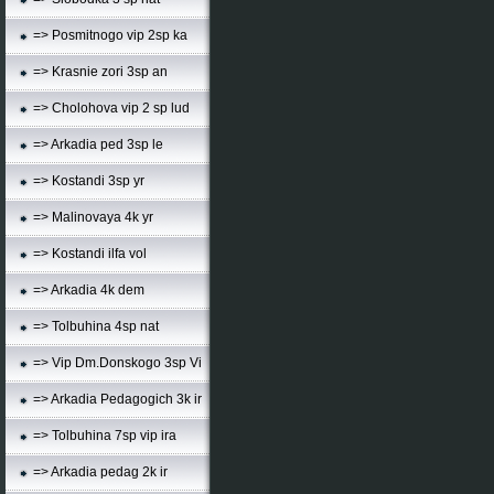
=> Posmitnogo vip 2sp ka
=> Krasnie zori 3sp an
=> Cholohova vip 2 sp lud
=> Arkadia ped 3sp le
=> Kostandi 3sp yr
=> Malinovaya 4k yr
=> Kostandi ilfa vol
=> Arkadia 4k dem
=> Tolbuhina 4sp nat
=> Vip Dm.Donskogo 3sp Vi
=> Arkadia Pedagogich 3k ir
=> Tolbuhina 7sp vip ira
=> Arkadia pedag 2k ir