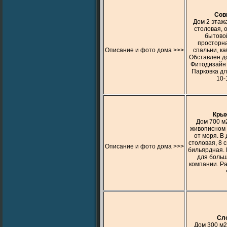
Cов
Дом 2 этажа
столовая, 
бытовой
просторна
Описание и фото дома >>>
спальни, ка
Обставлен д
Фитодизайн у
Парковка дл
10-
Кры
Дом 700 м2
живописном 
от моря. В
столовая, 8 с
Описание и фото дома >>>
бильярдная. 
для больш
компании. Р
Cл
Дом 300 м2