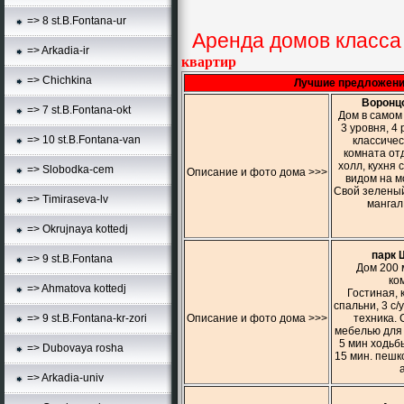
=> 8 st.B.Fontana-ur
Аренда домов класса 
=> Arkadia-ir
квартир
=> Chichkina
Лучшие предложения
Воронцо
=> 7 st.B.Fontana-okt
Дом в самом
3 уровня, 4
=> 10 st.B.Fontana-van
классичес
комната отд
холл, кухня 
=> Slobodka-cem
Описание и фото дома >>>
видом на м
Свой зеленый 
=> Timiraseva-lv
мангал
=> Okrujnaya kottedj
парк 
=> 9 st.B.Fontana
Дом 200 
ко
=> Ahmatova kottedj
Гостиная, 
спальни, 3 с/
Описание и фото дома >>>
техника. 
=> 9 st.B.Fontana-kr-zori
мебелью для 
5 мин ходьбы
=> Dubovaya rosha
15 мин. пешк
=> Arkadia-univ