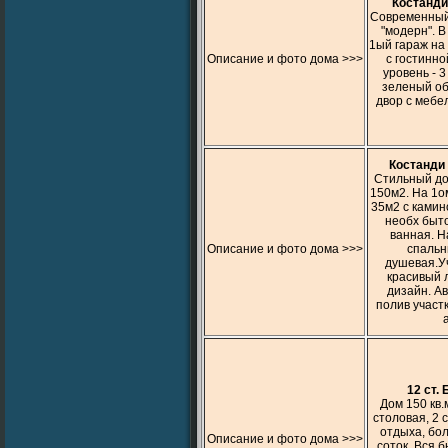
Костанди
Современный 
"модерн". В
1ый гараж на 
Описание и фото дома >>>
с гостинно
уровень - 
зеленый о
двор с мебе
Костанди 
Стильный дом
150м2. На 1о
35м2 с камин
необх быто
ванная. Н
Описание и фото дома >>>
спальн
душевая.Уч
красивый
дизайн. А
полив участк
12 ст.
Дом 150 кв.м
столовая, 2 
отдыха, бол
Описание и фото дома >>>
соток. Вся 