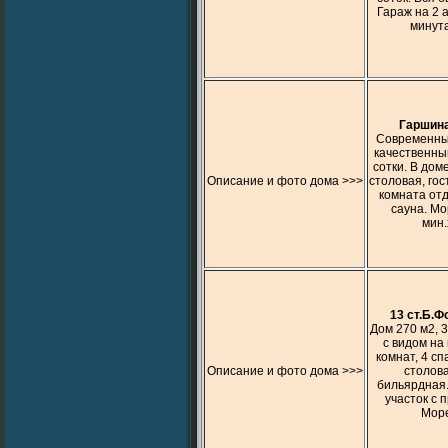
Гараж на 2 
минута
Гаршина
Современный
качественный
сотки. В дом
Описание и фото дома >>>
столовая, гос
комната отд
сауна. Мо
мин.
13 ст.Б.Ф
Дом 270 м2, 3
с видом на
комнат, 4 сп
Описание и фото дома >>>
столова
бильярдная
участок с 
Море