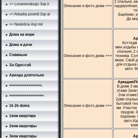
2 спальни, ка
=> Levanevskogo 3sp ir
Описание и фото дома >>>
гардеробная,
те
=> Arkadia posmit 3sp al
Барбекю, у
До мор
=> Nedelina 4sp mir
Дома на море
Ар
Коттедж 
Дома и дачи
мин.ходьбы о
спальни, 2 
Совиньон
Описание и фото дома >>>
техника. Сол
море. Свой д
для отдыха 
За Одессой
авто. М
Аренда длительно
Аркадия/П
===============.
В доме 3 кв
этаже 2ком 
2ом этаже3
================
2умя спальня
бытовой тех
Описание и фото дома >>>
1k 2k doma
ми. Участок 
прудом. З
1ком квартира
барбекю. 
авто.Ид
ком
2ком квартиры
Ар
3ком квартиры