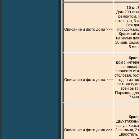
10 ст.
Дом 200 кв.м
ремонтом. Г
столовая, 3 с
Вся до
Описание и фото дома >>>
посудом.маш
Красивый з
мебелью для
10 мин. ходь
5 мин
Крас
Дом с интер
ландшафн
японском сти
столовая, гос
Описание и фото дома >>>
одна из ни
летняя кухн
всей быто
Парковка для
7 мин
Крас
Двухэтажный
на ул. Красн
Описание и фото дома >>>
3 спальни, 2 с
Евростиль,
м