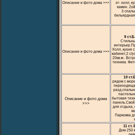
Описание и фото дома >>>
эт- холл, к
камин. 2ой
3 спальн
бильярдная 
9 ст.Б
Стильны
интерьер.Пр
Холл, кухня 
Описание и фото дома >>>
кабинет,2 с/
20кв.м.. Вст
техника. Фит
10 ст.
рядом с море
переходящая
разд.спальн
пастельны
бытовая техн
Описание и фото дома
панель.Свой
>>>
для отдыха, 
ма
Парковка дл
11 ст.
Дом 250 м
рем