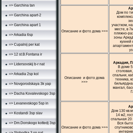
=> Garchina tan
Ар
Дом по ти
=> Garchina apart-2
комплекс
зе
участком, на
=> Garchina apart 1
месте, в 7
Описание и фото дома >>>
пляжно-ра
=> Arkadia 6sp
зоны Аркад
кухней 
=> Cupalnij per kat
апартаменто
уз
=> 12 st.B.Fontana ir
Аркадия, 
=> Lidersovskij b-r nat
В доме 5
столовая,
=> Arkadia 2sp kol
спальни, ка
Описание и фото дома
техника, 
>>>
бильярдная
=> Novgorodskaya 3k yap
мангал, бас
Г
=> Dacha Kovalevskogo 3sp
=> Levanevskogo 5sp in
Ар
Дом 130 кв.м
=> Kostandi 3sp slav
14 м2, го
спальная 20 
=> Dm.Donskogo kottedj 3sp
Вся быто
Описание и фото дома >>>
спутниково
интерне
=> Slobodka 3 sp nat