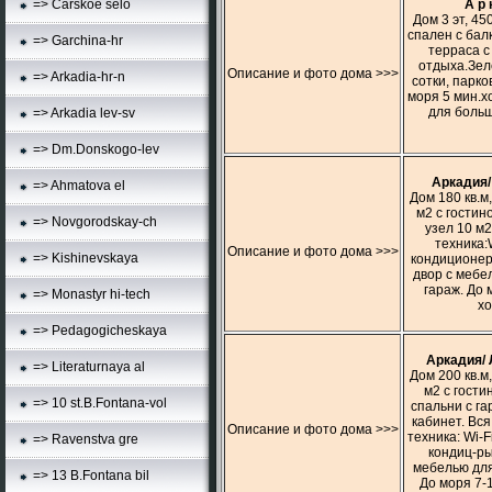
А р 
=> Carskoe selo
Дом 3 эт, 45
спален с бал
=> Garchina-hr
терраса с
отдыха.Зел
Описание и фото дома >>>
=> Arkadia-hr-n
сотки, парко
моря 5 мин.х
для больш
=> Arkadia lev-sv
=> Dm.Donskogo-lev
Аркадия/
=> Ahmatova el
Дом 180 кв.м
м2 с гостино
=> Novgorodskay-ch
узел 10 м2
техника:W
Описание и фото дома >>>
=> Kishinevskaya
кондиционер
двор с мебе
гараж. До 
=> Monastyr hi-tech
хо
=> Pedagogicheskaya
Аркадия/ 
=> Literaturnaya al
Дом 200 кв.м
м2 с гости
=> 10 st.B.Fontana-vol
спальни с га
кабинет. Вся
Описание и фото дома >>>
техника: Wi-F
=> Ravenstva gre
кондиц-ры
мебелью для
=> 13 B.Fontana bil
До моря 7-1