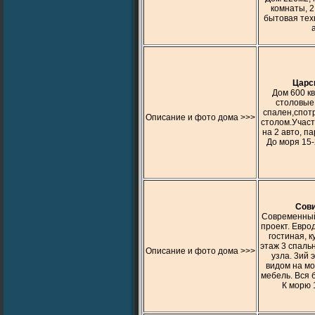
комнаты, 2 
бытовая техн
Царс
Дом 600 кв
столовые,
спален,спот
Описание и фото дома >>>
столом.Участ
на 2 авто, па
До моря 15-
Cови
Современный
проект. Евро
гостиная, к
этаж 3 спальн
Описание и фото дома >>>
узла. 3ий 
видом на мо
мебель. Вся 
К морю 