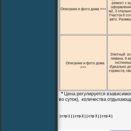
ремонт с х
оформление
Описание и фото дома >>>
м2, 3 спальни
Участок 6 со
авто. Размещ
Элитный осо
лимана. 6 к
гостинный 
Описание и фото дома
Идеально дл
>>>
торжеств, св
*
Цена регулируется взависимос
во суток), количества отдыхающ
| стр 1 |
| стр 2 |
| стр 3 |
| стр 4 |