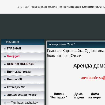
Этот сайт был создан бесплатно на
Homepage-Konstruktor.ru
. 
Навигация
Аренда домов "Люкс"
ГЛАВНАЯ
|
Главная
|
Карта сайта
Однокомна
|
5комнатные
Отели
Novij god
RENT for HOLIDAYS
Аренда домо
Виллы, коттеджи
arenda-odessa@
Виллы VIP
Коттеджи Vip
Виллы
Дома
Дома
Аренда домов "Люкс"
"Коттеджи"
и дачи
на море
=> Taunhaus-dacha kov