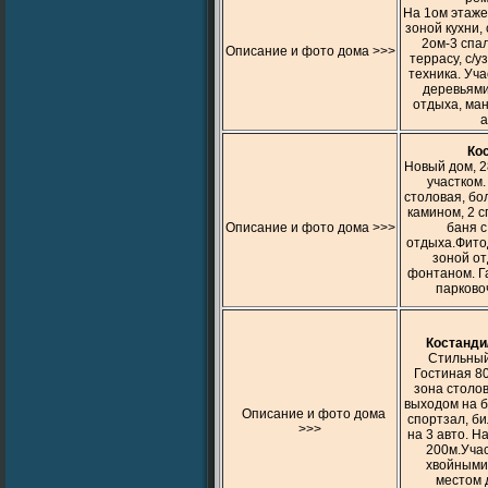
На 1ом этаже
зоной кухни, 
2ом-3 спал
Описание и фото дома >>>
террасу, с/у
техника. Уча
деревьями 
отдыха, ман
а
Ко
Новый дом, 2
участком.
столовая, бо
камином, 2 с
Описание и фото дома >>>
баня с
отдыха.Фитод
зоной от
фонтаном. Га
парково
Костанди
Стильный
Гостиная 80
зона столов
выходом на б
Описание и фото дома
спортзал, би
>>>
на 3 авто. Н
200м.Учас
хвойными
местом 