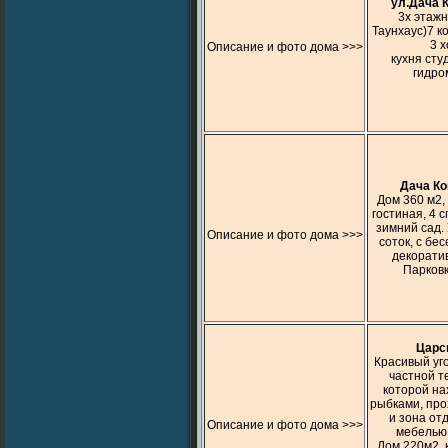
ул.Дача 
3х этажн
Таунхаус)7 к
3 х
Описание и фото дома >>>
кухня студ
гидро
Дача Ко
Дом 360 м2,
гостиная, 4 с
зимний сад. 
Описание и фото дома >>>
соток, с бе
декорати
Парковк
Царс
Красивый уг
частной т
которой на
рыбками, про
и зона от
Описание и фото дома >>>
мебелью 
Дом 220м2, 