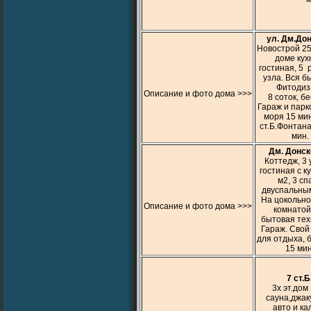
ул. Дм.Дон
Новострой 250
доме кух
гостиная, 5 р
узла. Вся б
Фитодиз
Описание и фото дома >>>
8 соток, б
Гараж и парк
моря 15 мин
ст.Б.Фонтана
мин.
Дм. Донск
Коттедж, 3 
гостиная с к
м2, 3 сп
двуспальным
На цокольно
Описание и фото дома >>>
комнатой
бытовая тех
Гараж. Свой
для отдыха, 
15 мин
7 ст.
3х эт.дом
сауна,джак
авто и ка