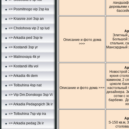
ландшафт
деревьями н
=> Posmitnogo vip 2sp ka
бассейн
=> Krasnie zori 3sp an
=> Cholohova vip 2 sp lud
Ар
Элитный д
=> Arkadia ped 3sp le
Большой х
Описание и фото дома
спальни, са
>>>
Мансардный э
=> Kostandi 3sp yr
=> Malinovaya 4k yr
=> Kostandi ilfa vol
Ар
Новострой 2
кухня столо
=> Arkadia 4k dem
камином, 2 сп
цоколе бан
=> Tolbuhina 4sp nat
Описание и фото дома >>>
настольный т
дизайнера. З
=> Vip Dm.Donskogo 3sp Vi
сотки с 
барбекю. До
хо
=> Arkadia Pedagogich 3k ir
=> Tolbuhina 7sp vip ira
Ар
S-150 кв.м, 
=> Arkadia pedag 2k ir
столова