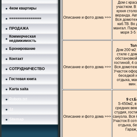
Дом с кра
участком. В
4ком квартиры
кухня столо
веранда. Ав
Описание и фото дома >>>
===============
Вся домотех
каб.ТВ. Во
мангал. Парк
ПРОДАЖА
моря 3-5 
Коммерческая
недвижимость
Тол
Бронирование
Дом 200 м2 
стиле с до
обстановкой
Контакт
гостиной, 4 с
Описание и фото дома >>>
Вся домотехн
СОТРУДНИЧЕСТВО
Участок офор
беседкой 
Гостевая книга
отдыха, ман
мин.
Karta saita
Robots.txt
9 ст.
S-450м2, в
средних век
1z
студия, гост
Описание и фото дома >>>
санузла. Вся 
Sitemap
Участок 8 сот
отдыха, бе
Гараж,