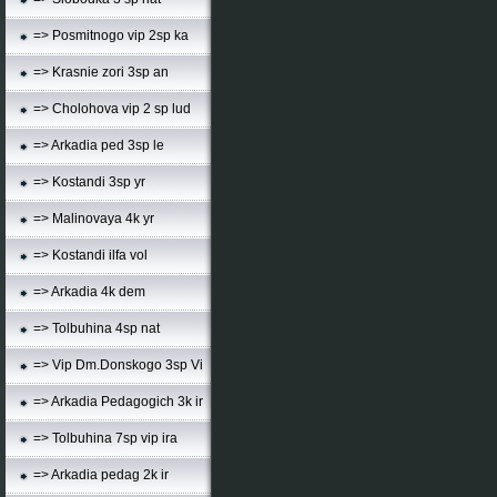
=> Posmitnogo vip 2sp ka
=> Krasnie zori 3sp an
=> Cholohova vip 2 sp lud
=> Arkadia ped 3sp le
=> Kostandi 3sp yr
=> Malinovaya 4k yr
=> Kostandi ilfa vol
=> Arkadia 4k dem
=> Tolbuhina 4sp nat
=> Vip Dm.Donskogo 3sp Vi
=> Arkadia Pedagogich 3k ir
=> Tolbuhina 7sp vip ira
=> Arkadia pedag 2k ir