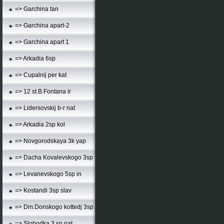
=> Garchina tan
=> Garchina apart-2
=> Garchina apart 1
=> Arkadia 6sp
=> Cupalnij per kat
=> 12 st.B.Fontana ir
=> Lidersovskij b-r nat
=> Arkadia 2sp kol
=> Novgorodskaya 3k yap
=> Dacha Kovalevskogo 3sp
=> Levanevskogo 5sp in
=> Kostandi 3sp slav
=> Dm.Donskogo kottedj 3sp
=> Slobodka 3 sp nat