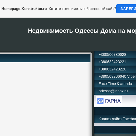
а
Homepage-Konstruktor.ru
. Хотите тоже иметь собственный сайт?
ЗАРЕГ
Недвижимость Одессы Дома на мо
+380500780028
+380632423221
+380632423220
+380509206040 Viber
Face Time & arenda-
odessa@inbox.ru
Кнопка лайка Facebo