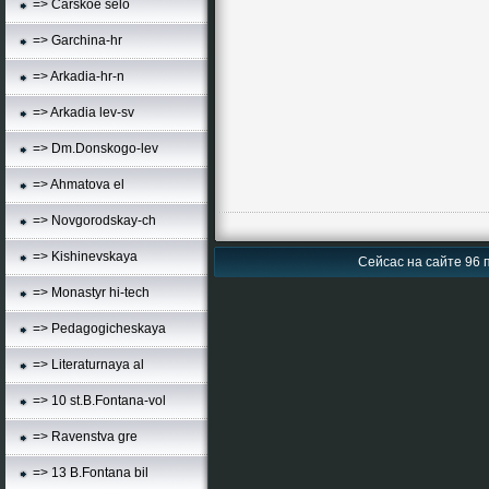
=> Carskoe selo
=> Garchina-hr
=> Arkadia-hr-n
=> Arkadia lev-sv
=> Dm.Donskogo-lev
=> Ahmatova el
=> Novgorodskay-ch
=> Kishinevskaya
Сейсас на сайте 96 п
=> Monastyr hi-tech
=> Pedagogicheskaya
=> Literaturnaya al
=> 10 st.B.Fontana-vol
=> Ravenstva gre
=> 13 B.Fontana bil