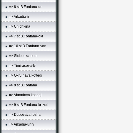
=> 8 st.B.Fontana-ur
=> Arkadia-ir
=> Chichkina
=> 7 st.B.Fontana-okt
=> 10 st.B.Fontana-van
=> Slobodka-cem
=> Timiraseva-lv
=> Okrujnaya kottedj
=> 9 st.B.Fontana
=> Ahmatova kottedj
=> 9 st.B.Fontana-kr-zori
=> Dubovaya rosha
=> Arkadia-univ