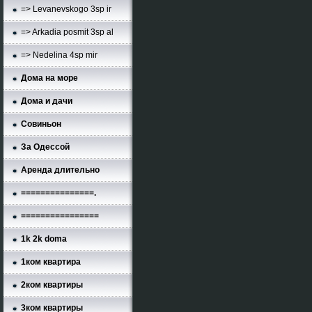
=> Levanevskogo 3sp ir
=> Arkadia posmit 3sp al
=> Nedelina 4sp mir
Дома на море
Дома и дачи
Совиньон
За Одессой
Аренда длительно
===============.
================
1k 2k doma
1ком квартира
2ком квартиры
3ком квартиры