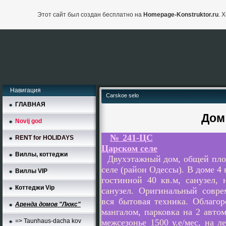
Этот сайт был создан бесплатно на
Homepage-Konstruktor.ru
. 
Навигация
Carskoe selo
ГЛАВНАЯ
Дом в Царс
Novij god
№ 241-ЦС
RENT for HOLIDAYS
Царском селе
Виллы, коттеджи
Д
вухэтажный дом, общей пло
селе (район Одессы). В доме 4 
Виллы VIP
гостинной 40 кв.м, санузел, 
Коттеджи Vip
санузел. Оригинальный совре
вся бытовая техника. Облаго
Аренда домов "Люкс"
мангалом, парковка на 2 авто
межсезонье 1500 у.е/мес, на л
=> Taunhaus-dacha kov