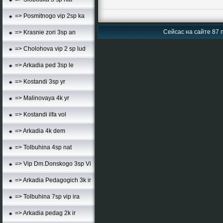
=> Posmitnogo vip 2sp ka
Сейсас на сайте 87 п
=> Krasnie zori 3sp an
=> Cholohova vip 2 sp lud
=> Arkadia ped 3sp le
=> Kostandi 3sp yr
=> Malinovaya 4k yr
=> Kostandi ilfa vol
=> Arkadia 4k dem
=> Tolbuhina 4sp nat
=> Vip Dm.Donskogo 3sp Vi
=> Arkadia Pedagogich 3k ir
=> Tolbuhina 7sp vip ira
=> Arkadia pedag 2k ir