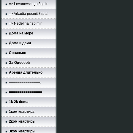
=> Levanevskogo 3sp ir
=> Arkadia posmit 3sp al
=> Nedelina 4sp mir
Дома на море
Дома и дачи
Совиньон
За Одессой
Аренда длительно
===============.
================
1k 2k doma
1ком квартира
2ком квартиры
3ком квартиры