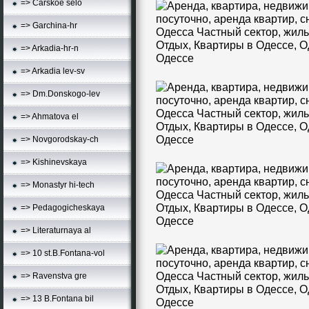
=> Carskoe selo
=> Garchina-hr
=> Arkadia-hr-n
=> Arkadia lev-sv
=> Dm.Donskogo-lev
=> Ahmatova el
=> Novgorodskay-ch
=> Kishinevskaya
=> Monastyr hi-tech
=> Pedagogicheskaya
=> Literaturnaya al
=> 10 st.B.Fontana-vol
=> Ravenstva gre
=> 13 B.Fontana bil