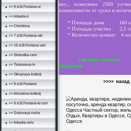
мес., помесячно 2500 у.е/м
=> 8 st.B.Fontana-ur
взависимости от срока и коли
=> Arkadia-ir
* Площадь дома 16
=> Chichkina
* Площадь участка 2,5 с
* Количество комнат 4 к
=> 7 st.B.Fontana-okt
=> 10 st.B.Fontana-van
=> Slobodka-cem
Смотреть на карте
посуточно
=> Timiraseva-lv
=> Okrujnaya kottedj
>>>> назад
=> 9 st.B.Fontana
=> Ahmatova kottedj
=> 9 st.B.Fontana-kr-zori
=> Dubovaya rosha
=> Arkadia-univ