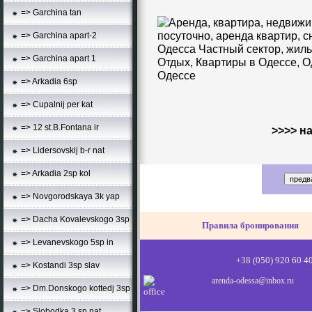
=> Garchina tan
=> Garchina apart-2
=> Garchina apart 1
=> Arkadia 6sp
=> Cupalnij per kat
=> 12 st.B.Fontana ir
>>>> на
=> Lidersovskij b-r nat
=> Arkadia 2sp kol
=> Novgorodskaya 3k yap
=> Dacha Kovalevskogo 3sp
Правила бронирования
=> Levanevskogo 5sp in
+38 (0
50) 920 60 4
=> Kostandi 3sp slav
arenda-odessa@inbox.ru
=> Dm.Donskogo kottedj 3sp
=> Slobodka 3 sp nat