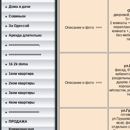
Дома и дачи
О
дворовой
Совиньон
S=
2 комнаты 
За Одессой
переплан
Описание и фото >>>
комната +
без меб
Аренда длительно
т
===============.
================
1k 2k doma
ул.
фасад, 6
1ком квартира
кабинет
раздельный 
душем, 
Описание и фото >>>
2ком квартиры
хороше
м/пластик, 
3ком квартиры
т
4ком квартиры
ул.Г
===============
готов
ул.Грушевск
ПРОДАЖА
кв.м), ф
отдельно 
Коммерческая