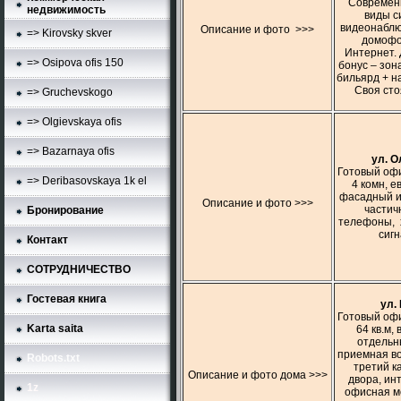
Современн
недвижимость
виды с
видеонаблю
Описание и фото >>>
=> Kirovsky skver
домофо
Интернет. 
=> Osipova ofis 150
бонус – зо
бильярд + н
Своя сто
=> Gruchevskogo
=> Olgievskaya ofis
=> Bazarnaya ofis
ул. О
Готовый офи
=> Deribasovskaya 1k el
4 комн, е
фасадный и
Описание и фото >>>
частич
Бронирование
телефоны, 
сиг
Контакт
СОТРУДНИЧЕСТВО
Гостевая книга
ул.
Готовый офи
Karta saita
64 кв.м,
отдельн
приемная в
Robots.txt
третий к
Описание и фото дома >>>
двора, ин
1z
офисная м