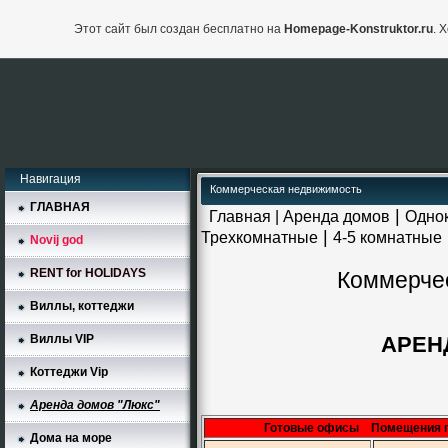
Этот сайт был создан бесплатно на
Homepage-Konstruktor.ru
. 
Навигация
Коммерческая недвижимость
ГЛАВНАЯ
|
Главная
|
Аренда домов
Одно
|
Трехкомнатные
4-5 комнатные
Novij god
RENT for HOLIDAYS
Коммерче
Виллы, коттеджи
Виллы VIP
АРЕН
Коттеджи Vip
Аренда домов "Люкс"
Готовые офисы Помещения п
Дома на море