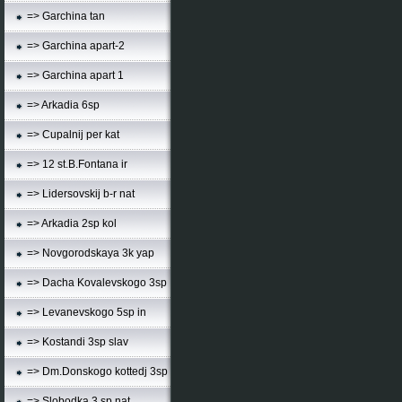
=> Garchina tan
=> Garchina apart-2
=> Garchina apart 1
=> Arkadia 6sp
=> Cupalnij per kat
=> 12 st.B.Fontana ir
=> Lidersovskij b-r nat
=> Arkadia 2sp kol
=> Novgorodskaya 3k yap
=> Dacha Kovalevskogo 3sp
=> Levanevskogo 5sp in
=> Kostandi 3sp slav
=> Dm.Donskogo kottedj 3sp
=> Slobodka 3 sp nat