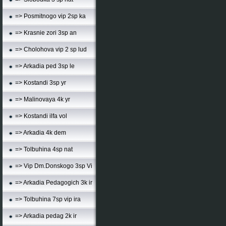
=> Posmitnogo vip 2sp ka
=> Krasnie zori 3sp an
=> Cholohova vip 2 sp lud
=> Arkadia ped 3sp le
=> Kostandi 3sp yr
=> Malinovaya 4k yr
=> Kostandi ilfa vol
=> Arkadia 4k dem
=> Tolbuhina 4sp nat
=> Vip Dm.Donskogo 3sp Vi
=> Arkadia Pedagogich 3k ir
=> Tolbuhina 7sp vip ira
=> Arkadia pedag 2k ir