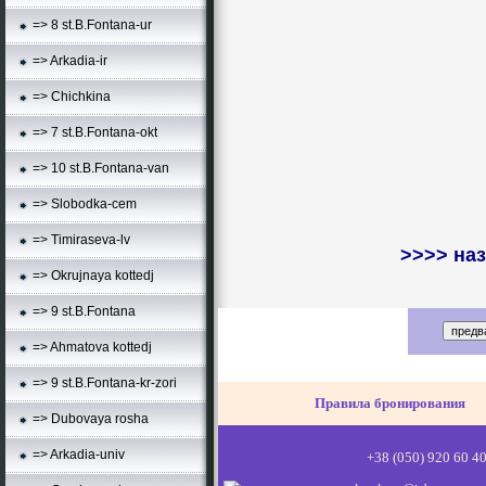
=> 8 st.B.Fontana-ur
=> Arkadia-ir
=> Chichkina
=> 7 st.B.Fontana-okt
=> 10 st.B.Fontana-van
=> Slobodka-cem
=> Timiraseva-lv
>>>> наз
=> Okrujnaya kottedj
=> 9 st.B.Fontana
=> Ahmatova kottedj
=> 9 st.B.Fontana-kr-zori
Правила бронирования
=> Dubovaya rosha
=> Arkadia-univ
+38 (0
50) 920 60 4