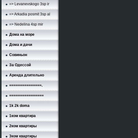
=> Levanevskogo 3sp ir
=> Arkadia posmit 3sp al
=> Nedelina 4sp mir
Дома на море
Дома и дачи
Совиньон
За Одессой
Аренда длительно
===============.
================
1k 2k doma
1ком квартира
2ком квартиры
3ком квартиры