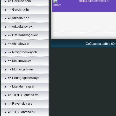
arenda-odessa@inbox.ru
=> Carskoe selo
=> Garchina-hr
=> Arkadia-hr-n
=> Arkadia lev-sv
=> Dm.Donskogo-lev
=> Ahmatova el
Сейсас на сайте 60 
=> Novgorodskay-ch
=> Kishinevskaya
=> Monastyr hi-tech
=> Pedagogicheskaya
=> Literaturnaya al
=> 10 st.B.Fontana-vol
=> Ravenstva gre
=> 13 B.Fontana bil