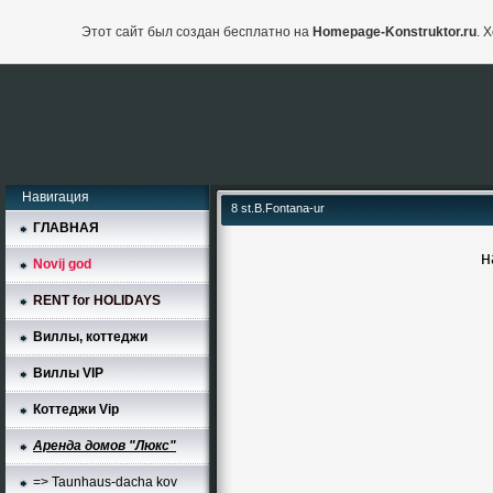
Этот сайт был создан бесплатно на
Homepage-Konstruktor.ru
. 
Навигация
8 st.B.Fontana-ur
ГЛАВНАЯ
н
Novij god
RENT for HOLIDAYS
Виллы, коттеджи
Виллы VIP
Коттеджи Vip
Аренда домов "Люкс"
=> Taunhaus-dacha kov