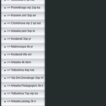
=> Posmitnogo vip 2sp ka
=> Krasnie zori 3sp an
=> Cholohova vip 2 sp lud
=> Arkadia ped 3sp le
=> Kostandi 3sp yr
=> Malinovaya 4k yr
=> Kostandi ilfa vol
=> Arkadia 4k dem
=> Tolbuhina 4sp nat
=> Vip Dm.Donskogo 3sp Vi
=> Arkadia Pedagogich 3k ir
=> Tolbuhina 7sp vip ira
=> Arkadia pedag 2k ir