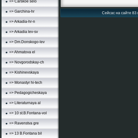
=> Carskoe selo
=> Garchina-hr
Сейсас на сайте 83 
=> Arkadia-hr-n
=> Arkadia lev-sv
=> Dm.Donskogo-lev
=> Ahmatova el
=> Novgorodskay-ch
=> Kishinevskaya
=> Monastyr hi-tech
=> Pedagogicheskaya
=> Literaturnaya al
=> 10 st.B.Fontana-vol
=> Ravenstva gre
=> 13 B.Fontana bil