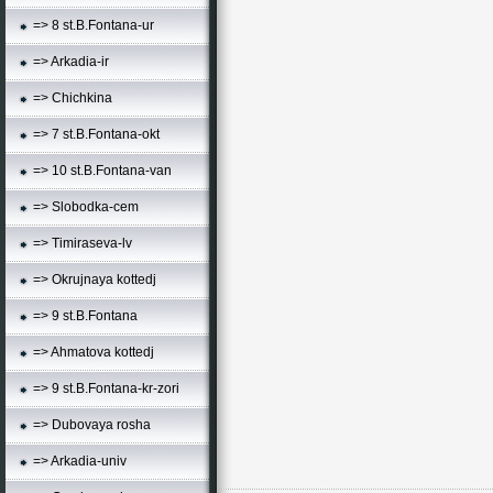
=> 8 st.B.Fontana-ur
=> Arkadia-ir
=> Chichkina
=> 7 st.B.Fontana-okt
=> 10 st.B.Fontana-van
=> Slobodka-cem
=> Timiraseva-lv
=> Okrujnaya kottedj
=> 9 st.B.Fontana
=> Ahmatova kottedj
=> 9 st.B.Fontana-kr-zori
=> Dubovaya rosha
=> Arkadia-univ