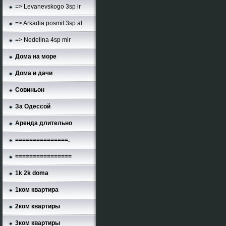
=> Levanevskogo 3sp ir
=> Arkadia posmit 3sp al
=> Nedelina 4sp mir
Дома на море
Дома и дачи
Совиньон
За Одессой
Аренда длительно
===============.
================
1k 2k doma
1ком квартира
2ком квартиры
3ком квартиры