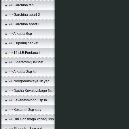
=> Garchina tan
=> Garchina apart-2
=> Garchina apart 1
=> Arkadia 6sp
=> Cupalnij per kat
=> 12 st.B.Fontana ir
=> Lidersovskij b-r nat
=> Arkadia 2sp kol
=> Novgorodskaya 3k yap
=> Dacha Kovalevskogo 3sp
=> Levanevskogo 5sp in
=> Kostandi 3sp slav
=> Dm.Donskogo kottedj 3sp
=> Slobodka 3 sp nat