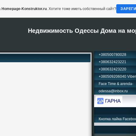
а
Homepage-Konstruktor.ru
. Хотите тоже иметь собственный сайт?
ЗАРЕГ
Недвижимость Одессы Дома на мо
+380500780028
+380632423221
+380632423220
+380509206040 Viber
Face Time & arenda-
odessa@inbox.ru
Кнопка лайка Facebo