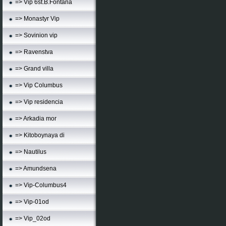
=> Vip 6st.B.Fontana
=> Monastyr Vip
=> Sovinion vip
=> Ravenstva
=> Grand villa
=> Vip Columbus
=> Vip residencia
=> Arkadia mor
=> Kitoboynaya di
=> Nautilus
=> Amundsena
=> Vip-Columbus4
=> Vip-01od
=> Vip_02od