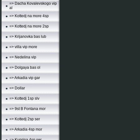
=> Dacha Kovalevskogo vip
al
=> Kottedj na more 4sp
=> Kottedj na more 2sp
=> Krijanovka bas lub
=> villa vip more
=> Nedelina vip
=> Dolgaya bas ol
=> Arkadia vip gar
=> Dollar
=> Kottedj 1sp slv
=> 9st B Fontana mor
=> Kottedj 2sp ser
=> Arkadia 4sp mor
=> Kuprina 4sp ser