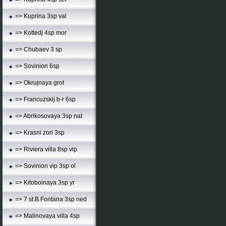
=> Kuprina 3sp val
=> Kottedj 4sp mor
=> Chubaev 3 sp
=> Sovinion 6sp
=> Okrujnaya grot
=> Francuzskij b-r 6sp
=> Abrikosovaya 3sp nat
=> Krasni zori 3sp
=> Riviera villa 8sp vip
=> Sovinion vip 3sp ol
=> Kitoboinaya 3sp yr
=> 7 st.B.Fontana 3sp ned
=> Malinovaya villa 4sp