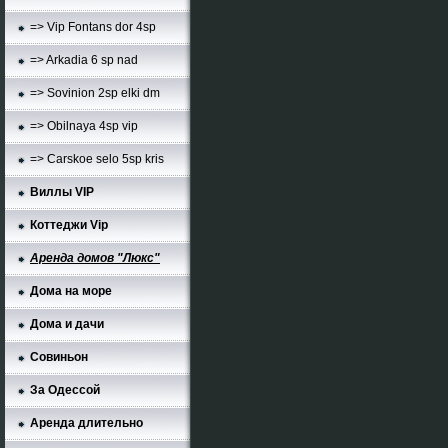
=> Vip Fontans dor 4sp
=> Arkadia 6 sp nad
=> Sovinion 2sp elki dm
=> Obilnaya 4sp vip
=> Carskoe selo 5sp kris
Виллы VIP
Коттеджи Vip
Аренда домов "Люкс"
Дома на море
Дома и дачи
Совиньон
За Одессой
Аренда длительно