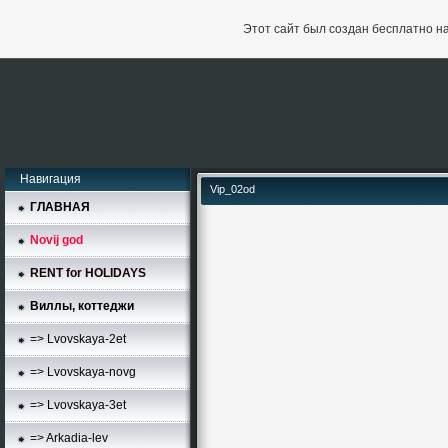
Этот сайт был создан бесплатно н
Навигация
Vip_02od
ГЛАВНАЯ
Novij god
RENT for HOLIDAYS
Виллы, коттеджи
=> Lvovskaya-2et
=> Lvovskaya-novg
=> Lvovskaya-3et
=> Arkadia-lev