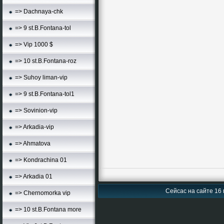
=> Dachnaya-chk
=> 9 st.B.Fontana-tol
=> Vip 1000 $
=> 10 st.B.Fontana-roz
=> Suhoy liman-vip
=> 9 st.B.Fontana-tol1
=> Sovinion-vip
=> Arkadia-vip
=> Ahmatova
=> Kondrachina 01
=> Arkadia 01
Сейсас на сайте 16 
=> Chernomorka vip
=> 10 st.B.Fontana more