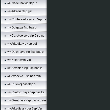
=> Nedelina vip 3sp ir
=> Arkadia 3sp gal
=> Chubaevskaya vip 5sp na
=> Dolgaya 4sp bas ol
=> Carskoe selo vip 5 sp nat
=> Arkadia vip 4sp pol
=> Dachnaya vip 8sp bas vi
=> Krijanovka Vip
=> Sovinion vip 3sp bas le
=> Avdeevo 3 sp bas mih
=> Rulevoj bas 3sp ol
=> Cvetochnaya 5sp bas kat
=> Okrujnaya 4sp bas vip ser
=> Arkadievsk per 6sp Vip