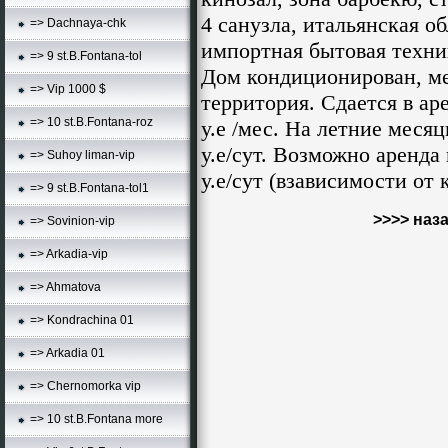
4 санузла, итальянская о
=> Dachnaya-chk
импортная бытовая техник
=> 9 st.B.Fontana-tol
Дом кондиционирован, ме
=> Vip 1000 $
территория. Сдается в ар
=> 10 st.B.Fontana-roz
у.е /мес. На летние меся
у.е/сут. Возможно аренда
=> Suhoy liman-vip
у.е/сут (взависимости от к
=> 9 st.B.Fontana-tol1
>>>> наз
=> Sovinion-vip
=> Arkadia-vip
=> Ahmatova
=> Kondrachina 01
=> Arkadia 01
=> Chernomorka vip
=> 10 st.B.Fontana more