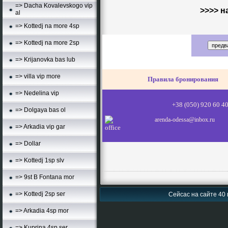
=> Dacha Kovalevskogo vip
>>>> н
al
=> Kottedj na more 4sp
=> Kottedj na more 2sp
=> Krijanovka bas lub
=> villa vip more
Правила бронирования
=> Nedelina vip
+38 (050) 920 60 
=> Dolgaya bas ol
arenda-odessa@inbox.ru
=> Arkadia vip gar
=> Dollar
=> Kottedj 1sp slv
=> 9st B Fontana mor
=> Kottedj 2sp ser
Сейсас на сайте 40 
=> Arkadia 4sp mor
=> Kuprina 4sp ser