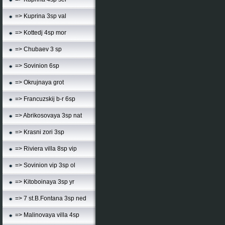
=> Kuprina 3sp val
=> Kottedj 4sp mor
=> Chubaev 3 sp
=> Sovinion 6sp
=> Okrujnaya grot
=> Francuzskij b-r 6sp
=> Abrikosovaya 3sp nat
=> Krasni zori 3sp
=> Riviera villa 8sp vip
=> Sovinion vip 3sp ol
=> Kitoboinaya 3sp yr
=> 7 st.B.Fontana 3sp ned
=> Malinovaya villa 4sp