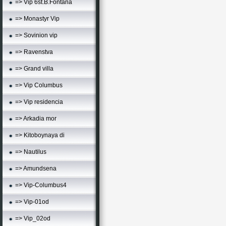
=> Vip 6st.B.Fontana
=> Monastyr Vip
=> Sovinion vip
=> Ravenstva
=> Grand villa
=> Vip Columbus
=> Vip residencia
=> Arkadia mor
=> Kitoboynaya di
=> Nautilus
=> Amundsena
=> Vip-Columbus4
=> Vip-01od
=> Vip_02od