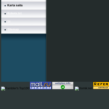
Karta saita
Robots.txt
1z
Sitemap