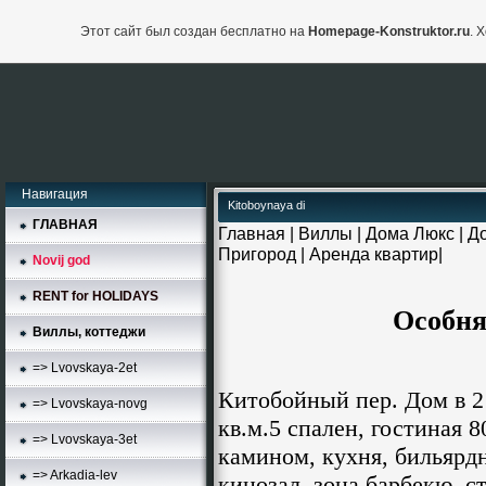
Этот сайт был создан бесплатно на
Homepage-Konstruktor.ru
. 
Навигация
Kitoboynaya di
ГЛАВНАЯ
Главная
|
Виллы
|
Дома Люкс
|
Д
Пригород
|
Аренда квартир
|
Novij god
RENT for HOLIDAYS
Особняк на 
Виллы, коттеджи
=> Lvovskaya-2et
Китобойный пер. Дом в 2 
=> Lvovskaya-novg
кв.м.5 спален, гостиная 
=> Lvovskaya-3et
камином, кухня, бильярдн
=> Arkadia-lev
кинозал, зона барбекю, с