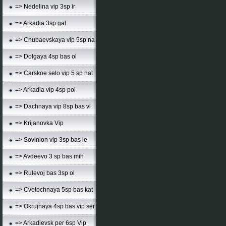
=> Nedelina vip 3sp ir
=> Arkadia 3sp gal
=> Chubaevskaya vip 5sp na
=> Dolgaya 4sp bas ol
=> Carskoe selo vip 5 sp nat
=> Arkadia vip 4sp pol
=> Dachnaya vip 8sp bas vi
=> Krijanovka Vip
=> Sovinion vip 3sp bas le
=> Avdeevo 3 sp bas mih
=> Rulevoj bas 3sp ol
=> Cvetochnaya 5sp bas kat
=> Okrujnaya 4sp bas vip ser
=> Arkadievsk per 6sp Vip