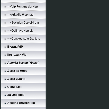
=> Vip Fontans dor 4sp
=> Arkadia 6 sp nad
=> Sovinion 2sp elki dm
=> Obilnaya 4sp vip
=> Carskoe selo 5sp kris
Виллы VIP
Коттеджи Vip
Аренда домов "Люкс"
Дома на море
Дома и дачи
Совиньон
За Одессой
Аренда длительно