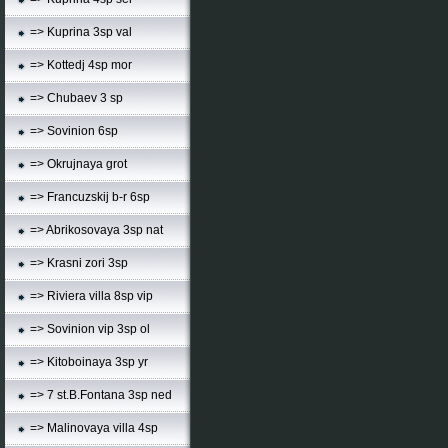
=> Kuprina 3sp val
=> Kottedj 4sp mor
=> Chubaev 3 sp
=> Sovinion 6sp
=> Okrujnaya grot
=> Francuzskij b-r 6sp
=> Abrikosovaya 3sp nat
=> Krasni zori 3sp
=> Riviera villa 8sp vip
=> Sovinion vip 3sp ol
=> Kitoboinaya 3sp yr
=> 7 st.B.Fontana 3sp ned
=> Malinovaya villa 4sp