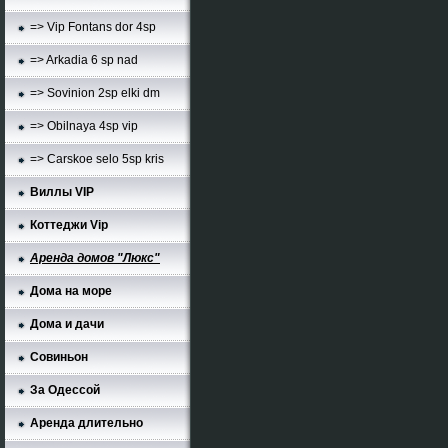
=> Vip Fontans dor 4sp
=> Arkadia 6 sp nad
=> Sovinion 2sp elki dm
=> Obilnaya 4sp vip
=> Carskoe selo 5sp kris
Виллы VIP
Коттеджи Vip
Аренда домов "Люкс"
Дома на море
Дома и дачи
Совиньон
За Одессой
Аренда длительно