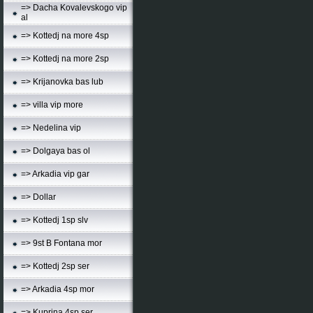
=> Dacha Kovalevskogo vip
al
=> Kottedj na more 4sp
=> Kottedj na more 2sp
=> Krijanovka bas lub
=> villa vip more
=> Nedelina vip
=> Dolgaya bas ol
=> Arkadia vip gar
=> Dollar
=> Kottedj 1sp slv
=> 9st B Fontana mor
=> Kottedj 2sp ser
=> Arkadia 4sp mor
=> Kuprina 4sp ser