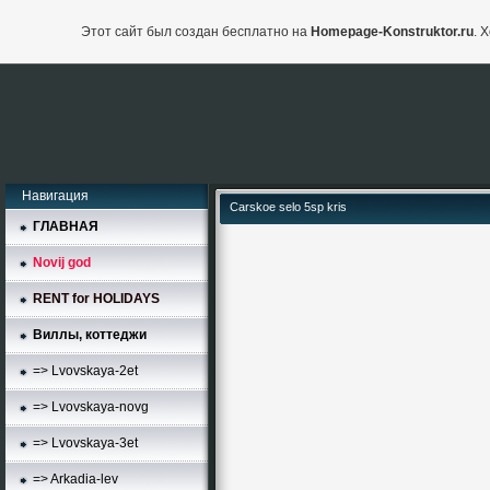
Этот сайт был создан бесплатно на
Homepage-Konstruktor.ru
. 
Навигация
Carskoe selo 5sp kris
ГЛАВНАЯ
Novij god
RENT for HOLIDAYS
Виллы, коттеджи
=> Lvovskaya-2et
=> Lvovskaya-novg
=> Lvovskaya-3et
=> Arkadia-lev