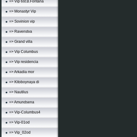
=> Vip 6st.B.Fontana
=> Monastyr Vip
=> Sovinion vip
=> Ravenstva
=> Grand villa
=> Vip Columbus
=> Vip residencia
=> Arkadia mor
=> Kitoboynaya di
=> Nautilus
=> Amundsena
=> Vip-Columbus4
=> Vip-01od
=> Vip_02od