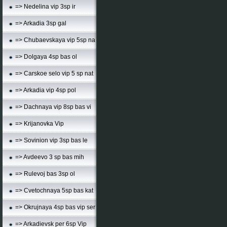
=> Nedelina vip 3sp ir
=> Arkadia 3sp gal
=> Chubaevskaya vip 5sp na
=> Dolgaya 4sp bas ol
=> Carskoe selo vip 5 sp nat
=> Arkadia vip 4sp pol
=> Dachnaya vip 8sp bas vi
=> Krijanovka Vip
=> Sovinion vip 3sp bas le
=> Avdeevo 3 sp bas mih
=> Rulevoj bas 3sp ol
=> Cvetochnaya 5sp bas kat
=> Okrujnaya 4sp bas vip ser
=> Arkadievsk per 6sp Vip