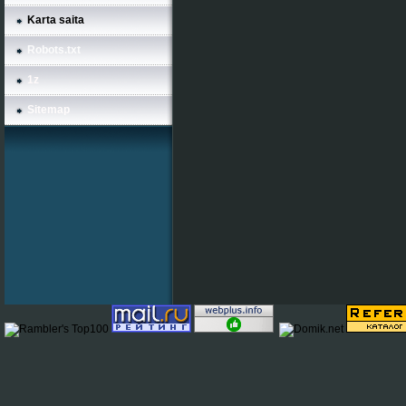
Karta saita
Robots.txt
1z
Sitemap