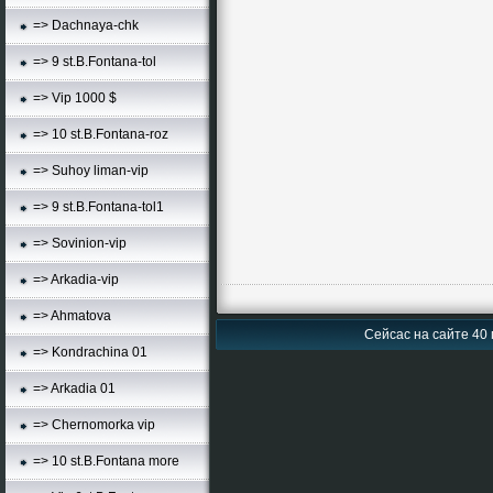
=> Dachnaya-chk
=> 9 st.B.Fontana-tol
=> Vip 1000 $
=> 10 st.B.Fontana-roz
=> Suhoy liman-vip
=> 9 st.B.Fontana-tol1
=> Sovinion-vip
=> Arkadia-vip
=> Ahmatova
Сейсас на сайте 40 
=> Kondrachina 01
=> Arkadia 01
=> Chernomorka vip
=> 10 st.B.Fontana more