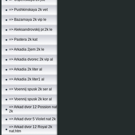
=> Pushkinskaya 2k vet
=> Bazarnaya 2k vip le
=> Aleksandrovskij pr.2k le
=> Pastera 2k kat
=> Arkadia 2jem 2k le
=> Arkadia dvorec 2k vip al
=> Arkadia 2k liter al
=> Arkadia 2k liter1 al
=> Voennij spusk 2k ser al
=> Voennij spusk 2k kor al
=> Arkad dvor 12 Possion nat
2k
=> Arkad dvor 5 Violet nat 2k
=> Arkad dvor 12 Royal 2k
nat.htm