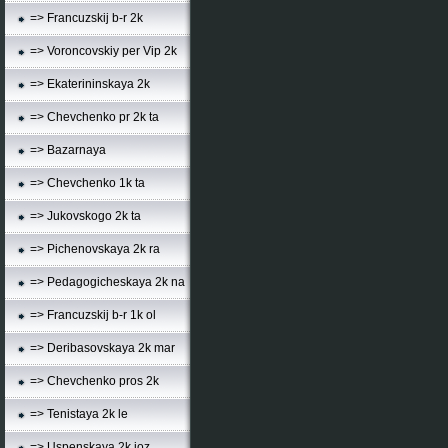
=> Francuzskij b-r 2k
=> Voroncovskiy per Vip 2k
=> Ekaterininskaya 2k
=> Chevchenko pr 2k ta
=> Bazarnaya
=> Chevchenko 1k ta
=> Jukovskogo 2k ta
=> Pichenovskaya 2k ra
=> Pedagogicheskaya 2k na
=> Francuzskij b-r 1k ol
=> Deribasovskaya 2k mar
=> Chevchenko pros 2k
=> Tenistaya 2k le
=> Uspenskaya 2k joz