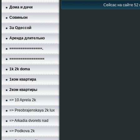
Сейсас на сайте 52 
Дома и дачи
Совиньон
За Одессой
Аренда длительно
===============.
================
1k 2k doma
1ком квартира
2ком квартиры
=> 10 Aprela 2k
=> Preobrajenskaya 2k lux
=> Arkadia dvorets nad
=> Podkova 2k