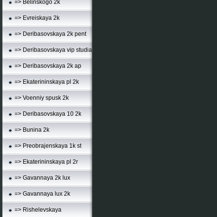
=> Belinskogo 2k
=> Evreiskaya 2k
=> Deribasovskaya 2k pent
=> Deribasovskaya vip studia
=> Deribasovskaya 2k ap
=> Ekaterininskaya pl 2k
=> Voenniy spusk 2k
=> Deribasovskaya 10 2k
=> Bunina 2k
=> Preobrajenskaya 1k st
=> Ekaterininskaya pl 2r
=> Gavannaya 2k lux
=> Gavannaya lux 2k
=> Rishelevskaya