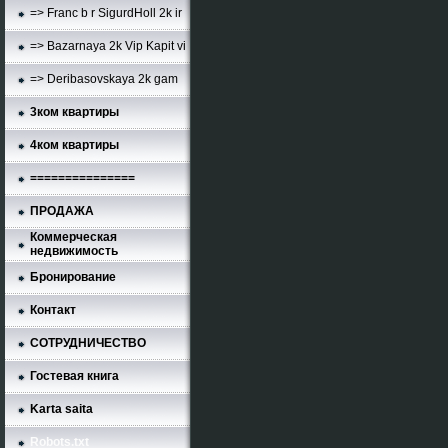
=> Franc b r SigurdHoll 2k ir
=> Bazarnaya 2k Vip Kapit vi
=> Deribasovskaya 2k gam
3ком квартиры
4ком квартиры
===============
ПРОДАЖА
Коммерческая
недвижимость
Бронирование
Контакт
СОТРУДНИЧЕСТВО
Гостевая книга
Karta saita
Robots.txt