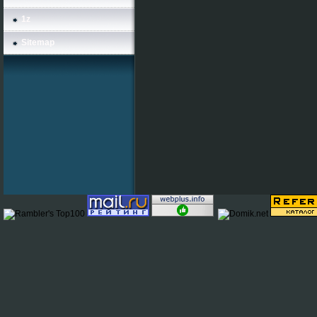
1z
Sitemap