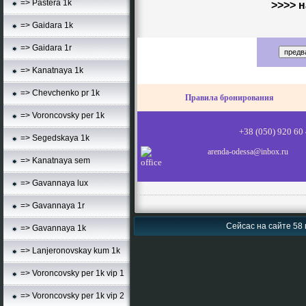
=> Pastera 1k
>>>> н
=> Gaidara 1k
=> Gaidara 1r
=> Kanatnaya 1k
=> Chevchenko pr 1k
Правила бронирования
=> Voroncovsky per 1k
+38 (050) 920 
=> Segedskaya 1k
arenda-odessa@inbox.ru
=> Kanatnaya sem
=> Gavannaya lux
=> Gavannaya 1r
Сейсас на сайте 58 
=> Gavannaya 1k
=> Lanjeronovskay kum 1k
=> Voroncovsky per 1k vip 1
=> Voroncovsky per 1k vip 2