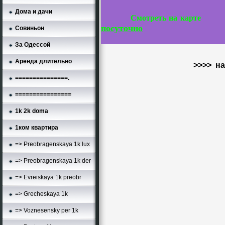
Дома и дачи
Смотреть на карте
посуточно
Совиньон
За Одессой
Аренда длительно
>>>> н
===============.
================
1k 2k doma
1ком квартира
=> Preobragenskaya 1k lux
=> Preobragenskaya 1k der
=> Evreiskaya 1k preobr
=> Grecheskaya 1k
=> Voznesensky per 1k