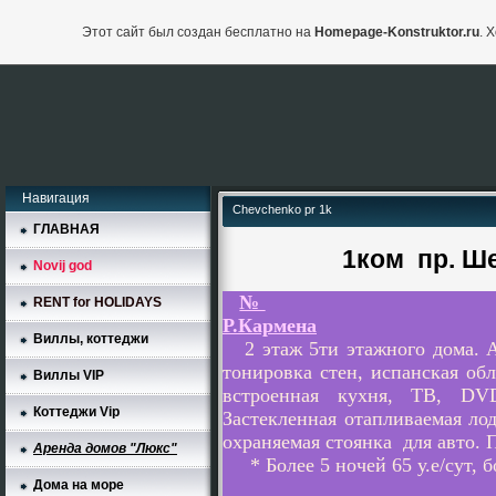
Этот сайт был создан бесплатно на
Homepage-Konstruktor.ru
. 
Навигация
Chevchenko pr 1k
ГЛАВНАЯ
1ком пр.
Ше
Novij god
№
RENT for HOLIDAYS
Р.Кармена
Виллы, коттеджи
2 этаж 5ти этажного дома. А
тонировка стен, испанская обл
Виллы VIP
встроенная кухня, ТВ, DVD
Коттеджи Vip
Застекленная отапливаемая ло
охраняемая стоянка для авто. 
Аренда домов "Люкс"
* Более 5 ночей 65 у.е/сут, бо
Дома на море