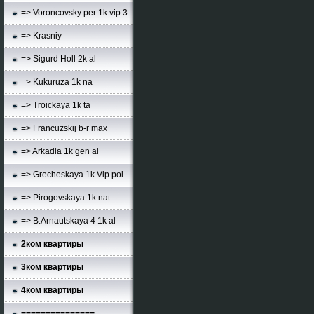
=> Voroncovsky per 1k vip 3
=> Krasniy
=> Sigurd Holl 2k al
=> Kukuruza 1k na
=> Troickaya 1k ta
=> Francuzskij b-r max
=> Arkadia 1k gen al
=> Grecheskaya 1k Vip pol
=> Pirogovskaya 1k nat
=> B.Arnautskaya 4 1k al
2ком квартиры
3ком квартиры
4ком квартиры
===============