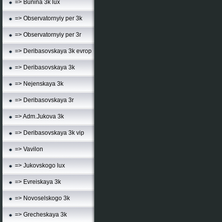
=> Bunina 3k lux
=> Observatornyiy per 3k
=> Observatornyiy per 3r
=> Deribasovskaya 3k evrop
=> Deribasovskaya 3k
=> Nejenskaya 3k
=> Deribasovskaya 3r
=> Adm.Jukova 3k
=> Deribasovskaya 3k vip
=> Vavilon
=> Jukovskogo lux
=> Evreiskaya 3k
=> Novoselskogo 3k
=> Grecheskaya 3k