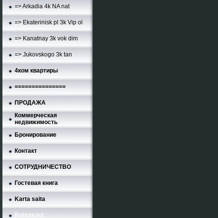
=> Arkadia 4k NA nat
=> Ekaterinisk pl 3k Vip ol
=> Kanatnay 3k vok dim
=> Jukovskogo 3k tan
4ком квартиры
===============
ПРОДАЖА
Коммерческая
недвижимость
Бронирование
Контакт
СОТРУДНИЧЕСТВО
Гостевая книга
Karta saita
Robots.txt