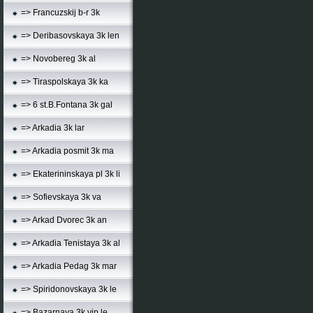
=> Francuzskij b-r 3k
=> Deribasovskaya 3k len
=> Novobereg 3k al
=> Tiraspolskaya 3k ka
=> 6 st.B.Fontana 3k gal
=> Arkadia 3k lar
=> Arkadia posmit 3k ma
=> Ekaterininskaya pl 3k li
=> Sofievskaya 3k va
=> Arkad Dvorec 3k an
=> Arkadia Tenistaya 3k al
=> Arkadia Pedag 3k mar
=> Spiridonovskaya 3k le
=> Bazarnaya 3k vip le