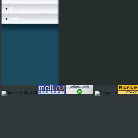
1z
Sitemap