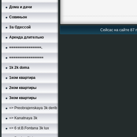
Дома и дачи
Совиньон
За Одессой
Сейсас на сайте 87 п
Аренда длительно
===============.
================
1k 2k doma
1ком квартира
2ком квартиры
3ком квартиры
=> Preobrajenskaya 3k derib
=> Kanatnaya 3k
=> 6 st.B.Fontana 3k lux