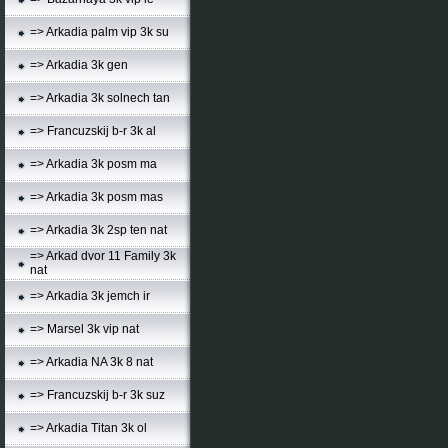
=> Arkadia palm vip 3k su
=> Arkadia 3k gen
=> Arkadia 3k solnech tan
=> Francuzskij b-r 3k al
=> Arkadia 3k posm ma
=> Arkadia 3k posm mas
=> Arkadia 3k 2sp ten nat
=> Arkad dvor 11 Family 3k
nat
=> Arkadia 3k jemch ir
=> Marsel 3k vip nat
=> Arkadia NA 3k 8 nat
=> Francuzskij b-r 3k suz
=> Arkadia Titan 3k ol